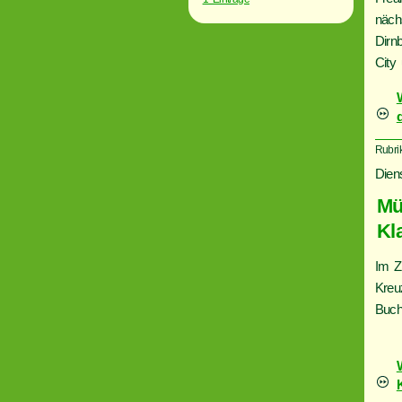
näch
Dirn
City
Rubri
Dien
Mü
Kl
Im Z
Kreu
Buch