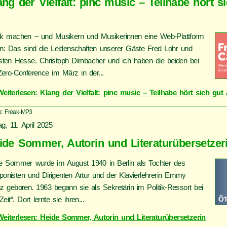
ang der Vielfalt: pinc music – Teilhabe hört s
k machen – und Musikern und Musikerinnen eine Web-Plattform
n: Das sind die Leidenschaften unserer Gäste Fred Lohr und
sten Hesse. Christoph Dirnbacher und ich haben die beiden bei
Zero-Conference im März in der...
Weiterlesen: Klang der Vielfalt: pinc music – Teilhabe hört sich gut
k: Freak-MP3
ag, 11. April 2025
ide Sommer, Autorin und Literaturübersetzer
e Sommer wurde im August 1940 in Berlin als Tochter des
onisten und Dirigenten Artur und der Klavierlehrerin Emmy
z geboren. 1963 begann sie als Sekretärin im Politik-Ressort bei
Zeit“. Dort lernte sie ihren...
Weiterlesen: Heide Sommer, Autorin und Literaturübersetzerin