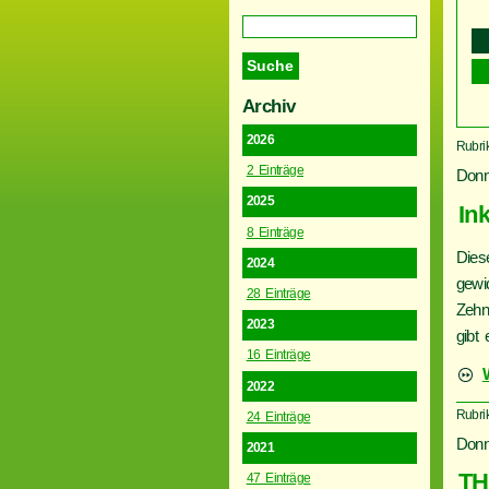
Archiv
2026
Rubri
2 Einträge
Donn
2025
In
8 Einträge
Dies
2024
gewi
28 Einträge
Zehn
2023
gibt
16 Einträge
2022
Rubrik
24 Einträge
Donn
2021
TH
47 Einträge