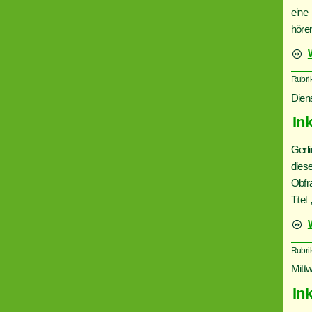
eine
höre
Rubri
Dien
In
Gerl
dies
Obfr
Titel
Rubri
Mitt
In