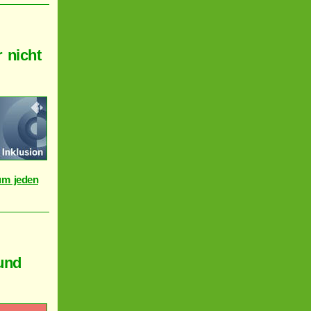
 nicht
 um jeden
und