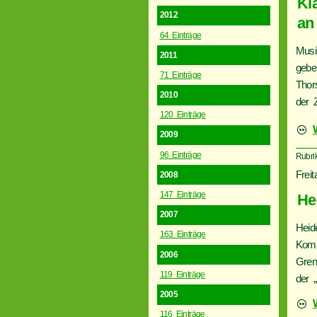
Kl
2012
an
64 Einträge
Musi
2011
gebe
71 Einträge
Thor
2010
der 
120 Einträge
2009
96 Einträge
Rubri
Freit
2008
147 Einträge
He
2007
Heid
163 Einträge
Komp
2006
Gren
119 Einträge
der „
2005
116 Einträge