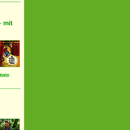
– mit
torin