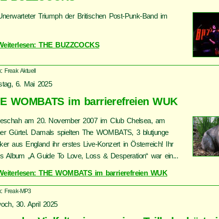
Unerwarteter Triumph der Britischen Post-Punk-Band im
Weiterlesen: THE BUZZCOCKS
: Freak Aktuell
stag, 6. Mai 2025
E WOMBATS im barrierefreien WUK
eschah am 20. November 2007 im Club Chelsea, am
er Gürtel. Damals spielten The WOMBATS, 3 blutjunge
ker aus England ihr erstes Live-Konzert in Österreich! Ihr
es Album „A Guide To Love, Loss & Desperation“ war ein...
Weiterlesen: THE WOMBATS im barrierefreien WUK
k: Freak-MP3
woch, 30. April 2025