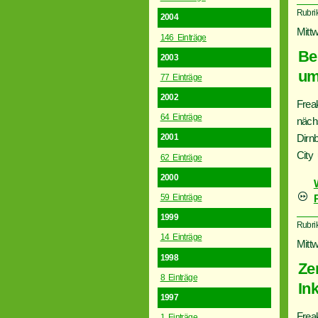
Rubri
2004
Mitt
146 Einträge
Be
2003
um
77 Einträge
2002
Frea
64 Einträge
näch
Dirn
2001
City
62 Einträge
2000
59 Einträge
1999
Rubri
14 Einträge
Mitt
1998
Ze
8 Einträge
In
1997
Frea
1 Einträge