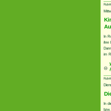
Rubri
Mitt
Ki
Au
In R
ihre
Dann
im Ro
Rubri
Dien
Die
In di
bzw.