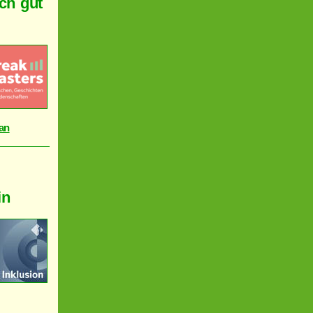
ich gut
 an
in