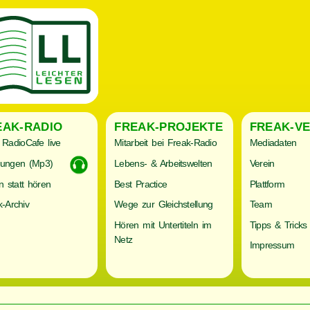
EAK-RADIO
FREAK-PROJEKTE
FREAK-VE
RadioCafe live
Mitarbeit bei Freak-Radio
Mediadaten
ungen (Mp3)
Lebens- & Arbeitswelten
Verein
n statt hören
Best Practice
Plattform
-Archiv
Wege zur Gleichstellung
Team
Hören mit Untertiteln im
Tipps & Tricks
Netz
Impressum