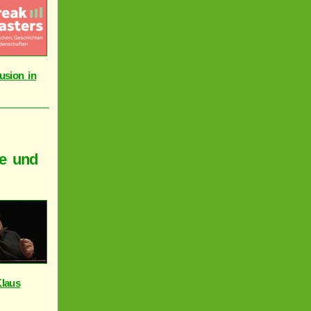
usion in
ke und
Klaus