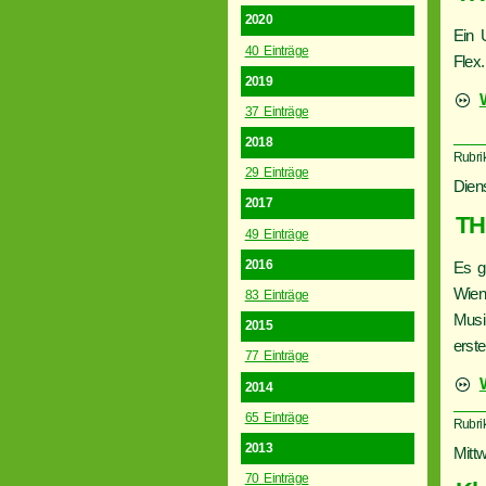
2020
Ein 
40 Einträge
Flex.
2019
37 Einträge
2018
Rubrik
29 Einträge
Dien
2017
TH
49 Einträge
2016
Es g
Wien
83 Einträge
Musi
2015
erst
77 Einträge
2014
65 Einträge
Rubri
2013
Mitt
70 Einträge