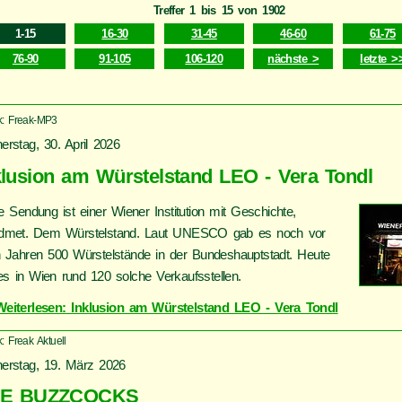
Treffer
1 bis 15
von
1902
1-15
16-30
31-45
46-60
61-75
76-90
91-105
106-120
nächste >
letzte >
k: Freak-MP3
erstag, 30. April 2026
klusion am Würstelstand LEO - Vera Tondl
e Sendung ist einer Wiener Institution mit Geschichte,
dmet. Dem Würstelstand. Laut UNESCO gab es noch vor
 Jahren 500 Würstelstände in der Bundeshauptstadt. Heute
 es in Wien rund 120 solche Verkaufsstellen.
Weiterlesen: Inklusion am Würstelstand LEO - Vera Tondl
: Freak Aktuell
erstag, 19. März 2026
E BUZZCOCKS