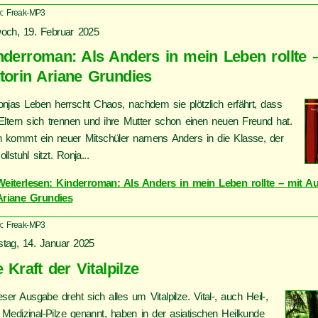
k: Freak-MP3
woch, 19. Februar 2025
nderroman: Als Anders in mein Leben rollte 
torin Ariane Grundies
onjas Leben herrscht Chaos, nachdem sie plötzlich erfährt, dass
 Eltern sich trennen und ihre Mutter schon einen neuen Freund hat.
 kommt ein neuer Mitschüler namens Anders in die Klasse, der
llstuhl sitzt. Ronja...
Weiterlesen: Kinderroman: Als Anders in mein Leben rollte – mit Au
Ariane Grundies
k: Freak-MP3
stag, 14. Januar 2025
 Kraft der Vitalpilze
eser Ausgabe dreht sich alles um Vitalpilze. Vital-, auch Heil-,
 Medizinal-Pilze genannt, haben in der asiatischen Heilkunde