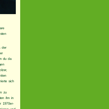
are
hsten
ß der
er
nn du da
gen
lzer,
miten
ierte sich
rn zu
ten ihn in
er 1970er-