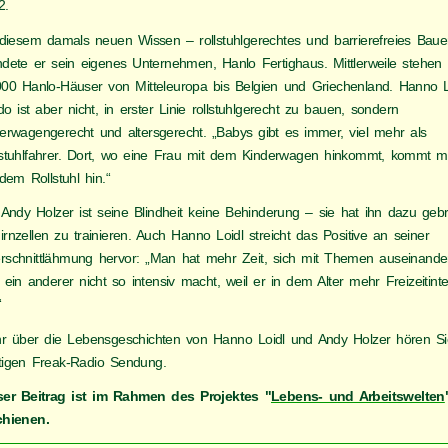
2.
 diesem damals neuen Wissen – rollstuhlgerechtes und barrierefreies Bau
ndete er sein eigenes Unternehmen, Hanlo Fertighaus. Mittlerweile stehen
000 Hanlo-Häuser von Mitteleuropa bis Belgien und Griechenland. Hanno L
o ist aber nicht, in erster Linie rollstuhlgerecht zu bauen, sondern
derwagengerecht und altersgerecht. „Babys gibt es immer, viel mehr als
lstuhlfahrer. Dort, wo eine Frau mit dem Kinderwagen hinkommt, kommt 
 dem Rollstuhl hin.“
 Andy Holzer ist seine Blindheit keine Behinderung – sie hat ihn dazu gebr
rnzellen zu trainieren. Auch Hanno Loidl streicht das Positive an seiner
rschnittlähmung hervor: „Man hat mehr Zeit, sich mit Themen auseinande
ein anderer nicht so intensiv macht, weil er in dem Alter mehr Freizeitint
“
r über die Lebensgeschichten von Hanno Loidl und Andy Holzer hören Si
tigen Freak-Radio Sendung.
ser Beitrag ist im Rahmen des Projektes "
Lebens- und Arbeitswelten
chienen.