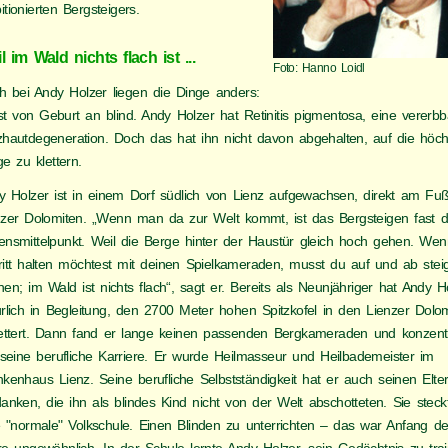
tionierten Bergsteigers.
l im Wald nichts flach ist ...
Foto: Hanno Loidl
h bei Andy Holzer liegen die Dinge anders:
st von Geburt an blind. Andy Holzer hat Retinitis pigmentosa, eine vererbb
zhautdegeneration. Doch das hat ihn nicht davon abgehalten, auf die höc
e zu klettern.
y Holzer ist in einem Dorf südlich von Lienz aufgewachsen, direkt am Fu
nzer Dolomiten. „Wenn man da zur Welt kommt, ist das Bergsteigen fast d
ensmittelpunkt. Weil die Berge hinter der Haustür gleich hoch gehen. We
ritt halten möchtest mit deinen Spielkameraden, musst du auf und ab stei
en; im Wald ist nichts flach“, sagt er. Bereits als Neunjähriger hat Andy Ho
ürlich in Begleitung, den 2700 Meter hohen Spitzkofel in den Lienzer Dolo
lettert. Dann fand er lange keinen passenden Bergkameraden und konzentr
 seine berufliche Karriere. Er wurde Heilmasseur und Heilbademeister im
kenhaus Lienz. Seine berufliche Selbstständigkeit hat er auch seinen Elte
anken, die ihn als blindes Kind nicht von der Welt abschotteten. Sie steck
e "normale" Volkschule. Einen Blinden zu unterrichten – das war Anfang d