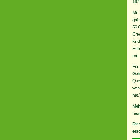
197
Mit
grü
50.
Cred
kin
Rol
mit
Für
Gehi
Que
was 
hat.
Meh
heu
Die
ers