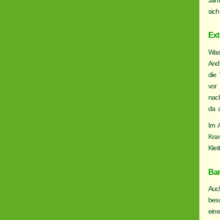
Jah
sich
Ext
Was 
And
die 
vor 
nac
da 
Im 
Kra
Klet
Bar
Auc
bes
ein