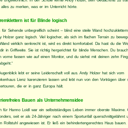
re ungewöhnlich. In der Schule lernte Andy Holzer, sein Gedächtnis zu tra
 alles zu merken, was er im Unterricht hörte.
remklettern ist für Blinde logisch
für Sehende unbegreiflich scheint – blind eine steile Wand hochzuklettern 
y Holzer ganz logisch. Viel logischer, als sich im flachen Terrain zu bewe
Wand wirklich senkrecht ist, wird es direkt komfortabel. Da hast du die We
dir in Griffweite. Sie ist richtig hergerichtet für blinde Menschen. Du brauc
h vorne fassen wie auf einen Monitor, und du siehst mit deinen zehn Fin
abgeht.“
Augenblick lebt er seine Leidenschaft voll aus. Andy Holzer hat sich vom
nkenhaus Lienz karenzieren lassen und lebt nun von den Vorträgen über 
tertouren, die er in ganz Europa hält.
rierefreies Bauen als Unternehmensidee
h für Hanno Loidl war ein selbstständiges Leben immer oberste Maxime.
onders, seit er als 24-Jähriger nach einem Sportunfall querschnittgelähmt 
en Rollstuhl angewiesen ist. Er ließ ein behindertengerechtes Haus bauen