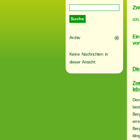
Zw
von
Ein
Archiv
von
Keine Nachrichten in
dieser Ansicht.
Di
Zwe
leb
Den
bes
Berg
err
Ber
kli