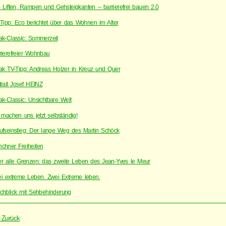
 Liften, Rampen und Gehsteigkanten – barrierefrei bauen 2.0
Tipp: Eco berichtet über das Wohnen im Alter
ak-Classic: Sommerzeit
rierefreier Wohnbau
ak TV-Tipp: Andreas Holzer in Kreuz und Quer
trait Josef HEINZ
ak-Classic: Unsichtbare Welt
 machen uns jetzt selbständig!
ufseinstieg: Der lange Weg des Martin Schöck
chner Freiheiten
r alle Grenzen: das zweite Leben des Jean-Yves le Meur
i extreme Leben. Zwei Extreme leben.
chblick mit Sehbehinderung
 Zurück