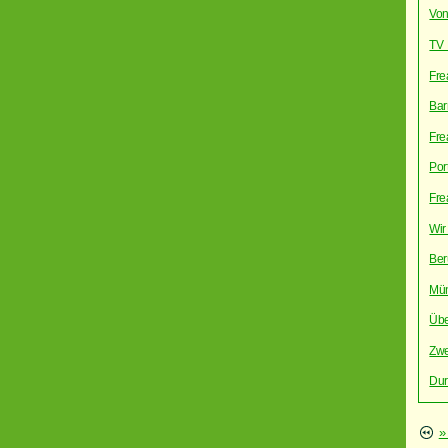
Von
TV 
Fre
Bar
Fre
Por
Fre
Wir
Ber
Mün
Übe
Zwe
Dur
»