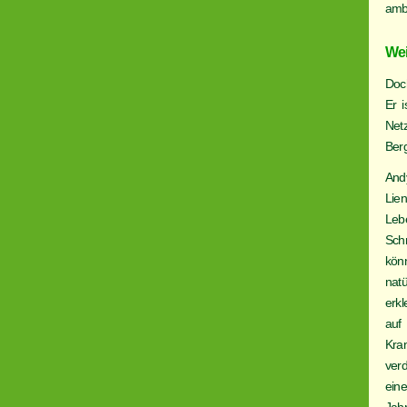
ambi
Wei
Doc
Er i
Net
Berg
And
Lie
Leb
Sch
könn
nat
erk
auf
Kran
verd
ein