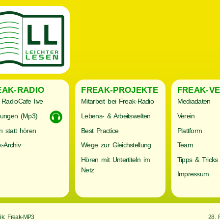
EAK-RADIO
FREAK-PROJEKTE
FREAK-VE
RadioCafe live
Mitarbeit bei Freak-Radio
Mediadaten
ungen (Mp3)
Lebens- & Arbeitswelten
Verein
n statt hören
Best Practice
Plattform
-Archiv
Wege zur Gleichstellung
Team
Hören mit Untertiteln im
Tipps & Tricks
Netz
Impressum
ik: Freak-MP3
28. 