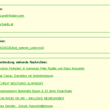
s:
.andyholzer.com
.hanlo.at
ien:
20100228Zwei_extreme_Leben.mp3
Verbindung stehende Nachrichten:
chner Freiheiten: in memoriam Peter Radtke und Klaus Kreuzeder
ak Classic: Durchblick mit Sehbehinderung
CHRUF WOLFGANG SLAPANSKY
azinsendung Barrierefrei Bauen & 20 Jahre Freak-Radio
EAK-RADIO ON AIR – INKLUSIVE MEDIENARBEIT
gor Demblin - Schock Querschnittlähmung