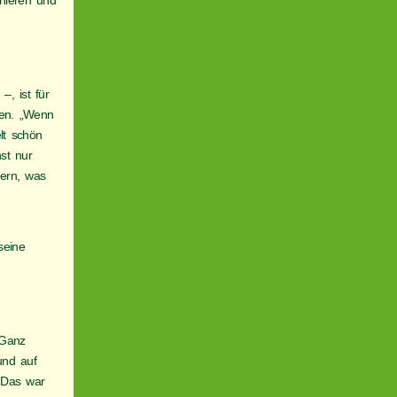
inieren und
–, ist für
gen. „Wenn
lt schön
hst nur
gern, was
seine
 Ganz
und auf
. Das war