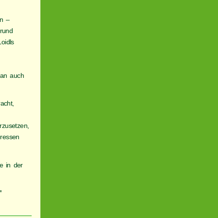
en –
 rund
oidls
man auch
acht,
rzusetzen,
eressen
e in der
"