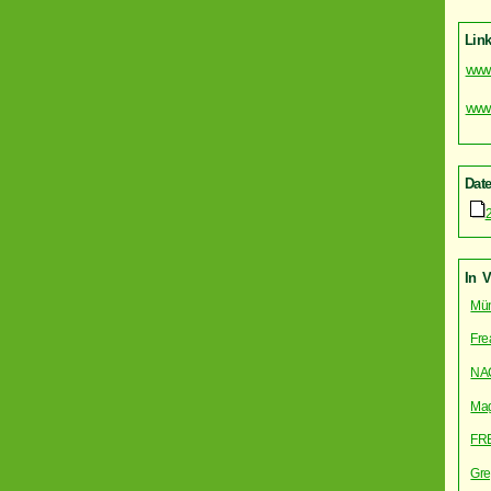
Link
www
www
Date
In 
Mün
Fre
NA
Mag
FR
Gre