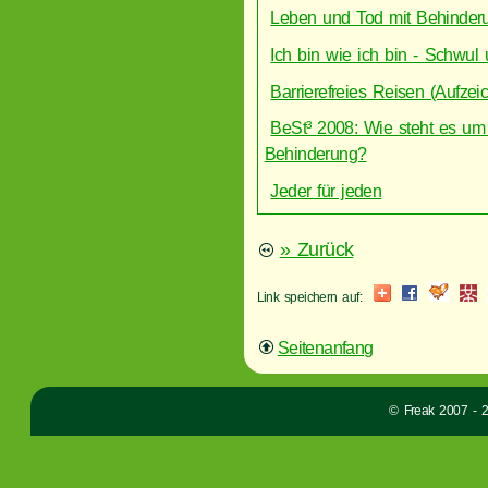
Leben und Tod mit Behinder
Ich bin wie ich bin - Schwul
Barrierefreies Reisen (Aufze
BeSt³ 2008: Wie steht es um
Behinderung?
Jeder für jeden
» Zurück
Link speichern auf:
Seitenanfang
© Freak 2007 - 