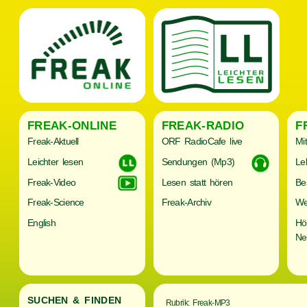
FREAK-ONLINE
FREAK-RADIO
F
Freak-Aktuell
ORF RadioCafe live
Mi
Leichter lesen
Sendungen (Mp3)
Le
Freak-Video
Lesen statt hören
Be
Freak-Science
Freak-Archiv
We
English
Hö
Ne
SUCHEN & FINDEN
Rubrik: Freak-MP3