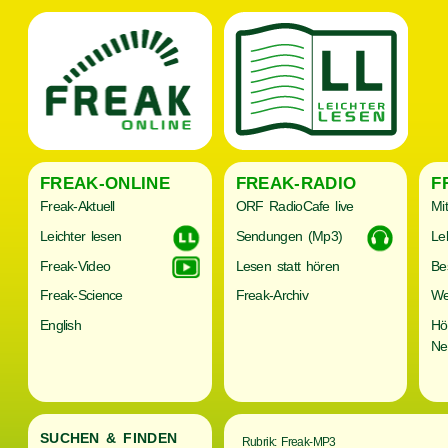
FREAK-ONLINE
FREAK-RADIO
F
Freak-Aktuell
ORF RadioCafe live
Mi
Leichter lesen
Sendungen (Mp3)
Le
Freak-Video
Lesen statt hören
Be
Freak-Science
Freak-Archiv
We
English
Hö
Ne
SUCHEN & FINDEN
Rubrik: Freak-MP3