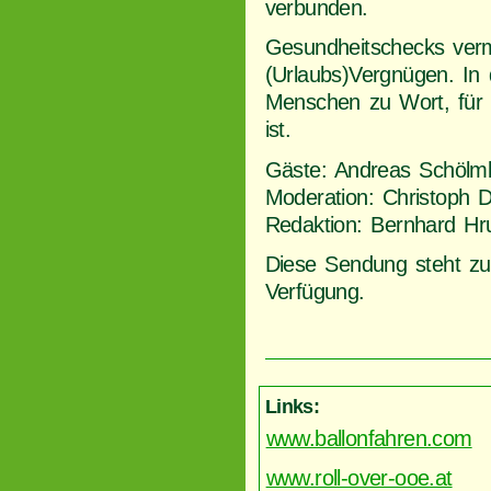
verbunden.
Gesundheitschecks ver
(Urlaubs)Vergnügen. I
Menschen zu Wort, für 
ist.
Gäste: Andreas Schölmb
Moderation: Christoph D
Redaktion: Bernhard Hr
Diese Sendung steht z
Verfügung.
Links:
www.ballonfahren.com
www.roll-over-ooe.at