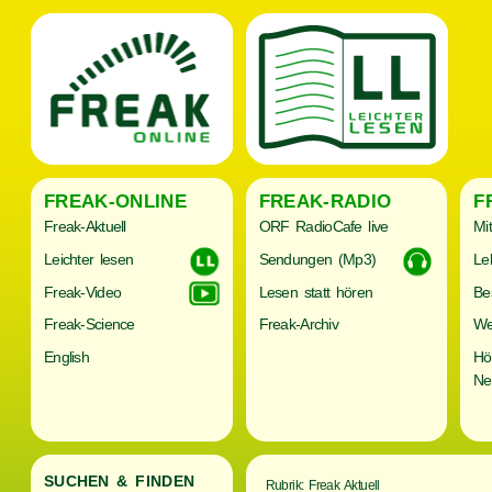
FREAK-ONLINE
FREAK-RADIO
F
Freak-Aktuell
ORF RadioCafe live
Mi
Leichter lesen
Sendungen (Mp3)
Le
Freak-Video
Lesen statt hören
Be
Freak-Science
Freak-Archiv
We
English
Hö
Ne
SUCHEN & FINDEN
Rubrik: Freak Aktuell