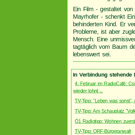
Ein Film - gestaltet von
Mayrhofer - schenkt Ein
behinderten Kind. Er ve
Probleme, ist aber zug
Mensch. Eine unmissver
tagtäglich vom Baum de
lebenswert sei.
In Verbindung stehende 
4. Februar im RadioCafé: Coun
wieder lohnt ...
TV-Tipp: "Leben was sonst",
TV-Tipp: Am Schauplatz "Vol
Ö1 Radiotipp: Wohnen zuers
TV-Tipp: ORF-Bürgeranwalt