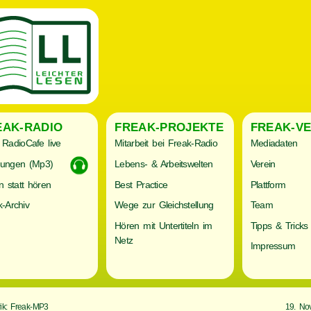
EAK-RADIO
FREAK-PROJEKTE
FREAK-VE
RadioCafe live
Mitarbeit bei Freak-Radio
Mediadaten
ungen (Mp3)
Lebens- & Arbeitswelten
Verein
n statt hören
Best Practice
Plattform
-Archiv
Wege zur Gleichstellung
Team
Hören mit Untertiteln im
Tipps & Tricks
Netz
Impressum
ik: Freak-MP3
19. No