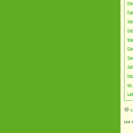
Por
Fot
Von
Der
War
Dop
Sex
Sch
Hom
Ich
Lie
»
Link 