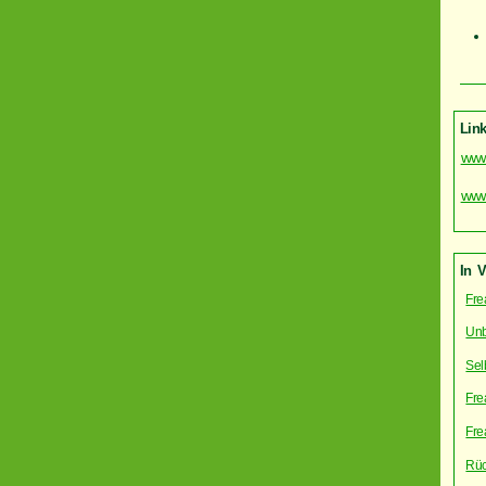
Link
www
www
In 
Fre
Unb
Sel
Fre
Fre
Rüc