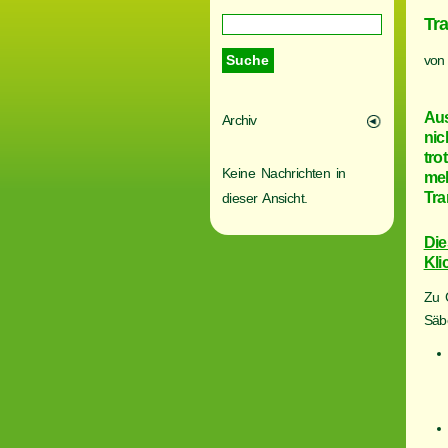
Tr
von
Aus
Archiv
nic
tro
Keine Nachrichten in
meh
Tra
dieser Ansicht.
Die
Kli
Zu 
Säb