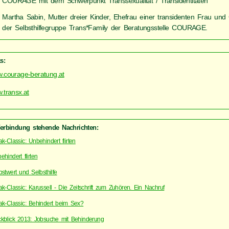
COURAGE mit dem Schwerpunkt Transsexualität / Transidentitäten
Martha Sabin, Mutter dreier Kinder, Ehefrau einer transidenten Frau und
der Selbsthilfegruppe Trans*Family der Beratungsstelle COURAGE.
s:
.courage-beratung.at
.transx.at
Verbindung stehende Nachrichten:
ak-Classic: Unbehindert flirten
ehindert flirten
bstwert und Selbsthilfe
ak-Classic: Karussell - Die Zeitschrift zum Zuhören. Ein Nachruf
ak-Classic: Behindert beim Sex?
kblick 2013: Jobsuche mit Behinderung