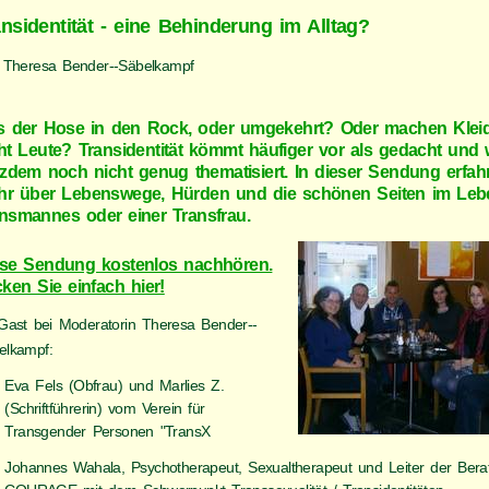
ansidentität - eine Behinderung im Alltag?
 Theresa Bender--Säbelkampf
 der Hose in den Rock, oder umgekehrt? Oder machen Klei
ht Leute? Transidentität kömmt häufiger vor als gedacht und 
tzdem noch nicht genug thematisiert. In dieser Sendung erfah
r über Lebenswege, Hürden und die schönen Seiten im Leb
nsmannes oder einer Transfrau.
se Sendung kostenlos nachhören.
cken Sie einfach hier!
Gast bei Moderatorin Theresa Bender--
elkampf:
Eva Fels (Obfrau) und Marlies Z.
(Schriftführerin) vom Verein für
Transgender Personen "TransX
Johannes Wahala, Psychotherapeut, Sexualtherapeut und Leiter der Berat