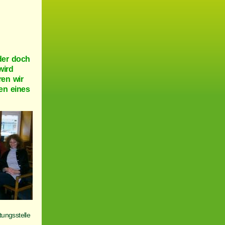
der doch
wird
ren wir
en eines
ungsstelle