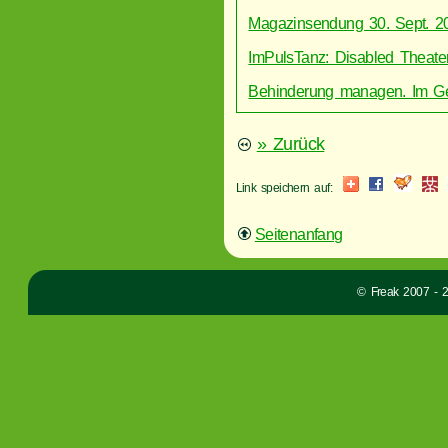
Magazinsendung 30. Sept. 2
ImPulsTanz: Disabled Theate
Behinderung managen. Im Ge
» Zurück
Link speichern auf:
Seitenanfang
© Freak 2007 - 