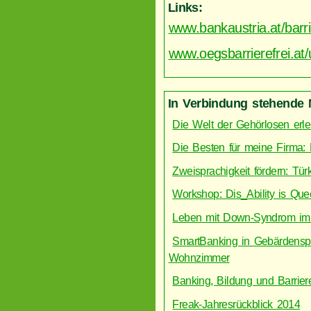
Links:
www.bankaustria.at/barrie
www.oegsbarrierefrei.at
In Verbindung stehende 
Die Welt der Gehörlosen e
Die Besten für meine Firma: 
Zweisprachigkeit fördern: Tü
Workshop: Dis_Ability is Queer
Leben mit Down-Syndrom im 
SmartBanking in Gebärdenspra
Wohnzimmer
Banking, Bildung und Barrier
Freak-Jahresrückblic​k 2014