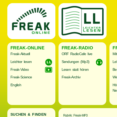
FREAK-ONLINE
FREAK-RADIO
F
Freak-Aktuell
ORF RadioCafe live
Mi
Leichter lesen
Sendungen (Mp3)
Le
Freak-Video
Lesen statt hören
Be
Freak-Science
Freak-Archiv
We
English
Hö
Ne
SUCHEN & FINDEN
Rubrik: Freak-MP3