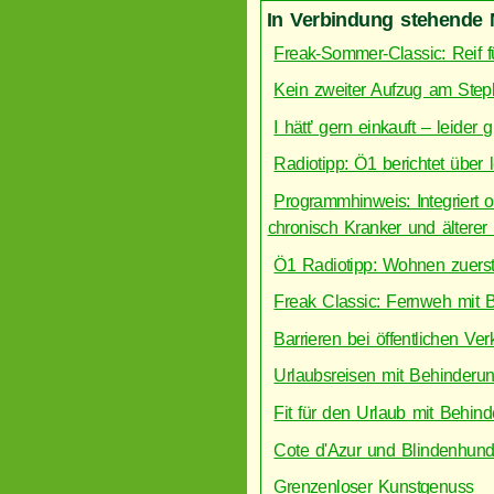
In Verbindung stehende 
Freak-Sommer-Classic: Reif fü
Kein zweiter Aufzug am Steph
I hätt’ gern einkauft – leider g
Radiotipp: Ö1 berichtet über 
Programmhinweis: Integriert 
chronisch Kranker und ältere
Ö1 Radiotipp: Wohnen zuers
Freak Classic: Fernweh mit 
Barrieren bei öffentlichen Ver
Urlaubsreisen mit Behinderu
Fit für den Urlaub mit Behin
Cote d'Azur und Blindenhun
Grenzenloser Kunstgenuss