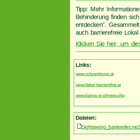
Tipp: Mehr Information
Behinderung finden sich 
entdecken". Gesammelt
auch barrierefreie Loka
Klicken Sie hier, um di
Links:
www.schoenbrunn.at
www.fiaker-barrierefrei.at
www.bizeps.or.at/news.php
Dateien:
Sightseeing_barrierefrei.mp