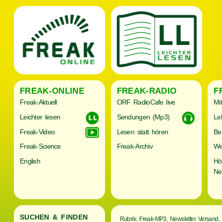
FREAK-ONLINE
FREAK-RADIO
F
Freak-Aktuell
ORF RadioCafe live
Mi
Leichter lesen
Sendungen (Mp3)
Le
Freak-Video
Lesen statt hören
Be
Freak-Science
Freak-Archiv
We
English
Hö
Ne
SUCHEN & FINDEN
Rubrik: Freak-MP3, Newsletter Versand,