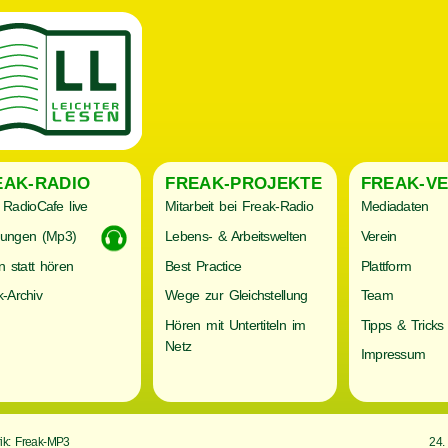
EAK-RADIO
FREAK-PROJEKTE
FREAK-VE
RadioCafe live
Mitarbeit bei Freak-Radio
Mediadaten
ungen (Mp3)
Lebens- & Arbeitswelten
Verein
n statt hören
Best Practice
Plattform
-Archiv
Wege zur Gleichstellung
Team
Hören mit Untertiteln im
Tipps & Tricks
Netz
Impressum
ik: Freak-MP3
24.