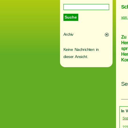
Sc
von
Archiv
Zu 
Her
spr
Keine Nachrichten in
Her
dieser Ansicht.
Kon
Se
In 
Soz
???