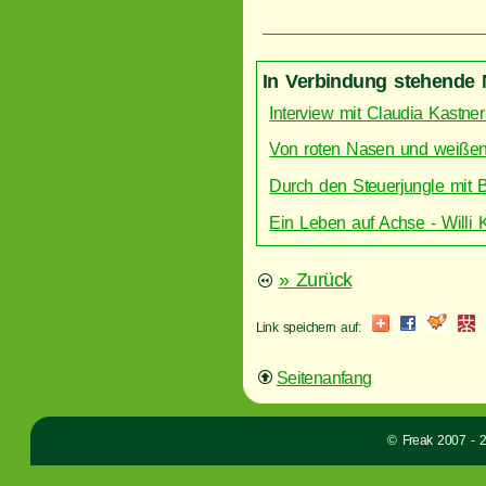
In Verbindung stehende 
Interview mit Claudia Kastner
Von roten Nasen und weißen 
Durch den Steuerjungle mit 
Ein Leben auf Achse - Willi
» Zurück
Link speichern auf:
Seitenanfang
© Freak 2007 - 