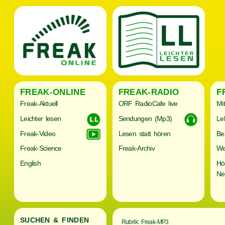
FREAK-ONLINE
FREAK-RADIO
F
Freak-Aktuell
ORF RadioCafe live
Mi
Leichter lesen
Sendungen (Mp3)
Le
Freak-Video
Lesen statt hören
Be
Freak-Science
Freak-Archiv
We
English
Hö
Ne
SUCHEN & FINDEN
Rubrik: Freak-MP3