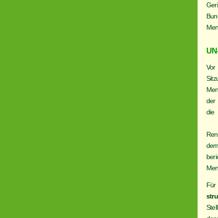
Geri
Bun
Men
UN-
Vor
Sit
Men
der
die
Ren
dem
beri
Men
Für
str
Stel