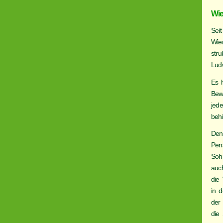
Wi
Sei
Wie
stru
Lud
Es h
Bew
jed
beh
Den
Pen
Soh
auc
die 
in d
der
die