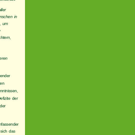
ller
nschen in
, um
e
htern,
deren
gender
den
nntnissen,
fizite der
der
umfassender
 sich das