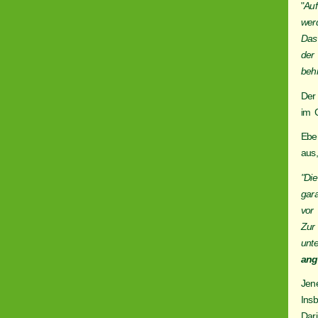
"
Auf
wer
Das
der 
beh
Der
im 
Eben
aus,
"Di
gar
vor 
Zur
unte
ang
Jen
Ins
Dar