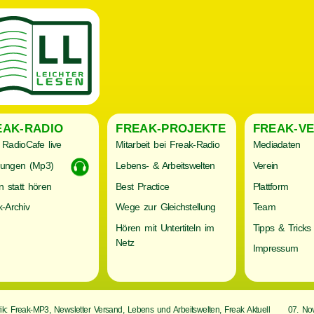
EAK-RADIO
FREAK-PROJEKTE
FREAK-VE
RadioCafe live
Mitarbeit bei Freak-Radio
Mediadaten
ungen (Mp3)
Lebens- & Arbeitswelten
Verein
n statt hören
Best Practice
Plattform
-Archiv
Wege zur Gleichstellung
Team
Hören mit Untertiteln im
Tipps & Tricks
Netz
Impressum
ik: Freak-MP3, Newsletter Versand, Lebens und Arbeitswelten, Freak Aktuell
07. No