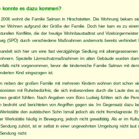
e konnte es dazu kommen?
t 2006 wohnt die Familie Salman in Hirschstetten. Die Wohnung bekam si
ner Wohnen aufgrund der Größe der Familie. Doch hier kam es zu einem
kturellen Konflikte, die der heutige Wohnbaustadtrat und Vizebürgermeister
wig (SPÖ) durch verschiedene Maßnahmen andernorts bereits verhindert h
andelt sich hier um eine fast vierzigjährige Siedlung mit alteingesessenen
ohnern. Spezielle Lärmschutzmaßnahmen im alten Gebäude wurden dam
enfalls nicht vorgenommen, bevor die kinderreiche Familie Salman mit de
inderten Kind eingezogen ist.
n neben der großen Familie mit mehreren Kindern wohnen dort schon vie
sionisten mit Ruhebedürfnis, die sich insbesondere durch die Laute des au
nes gestört fühlten. Nach Angaben vom Büro Ludwig fühlten sich die Pens
h bedroht und berichteten von Angriffen gegen sie. Im Gegensatz dazu be
Werkstätte den autistischen Sohn Ismail jedoch als nicht fremdagressiv. Er
er Werkstätte häufig in Bewegung, jedoch nicht gewalttätig. Als er im Kult
 Sendung zuhört, ist er selbst in einer ungewohnten Umgebung nicht laut 
 Sendung nicht.