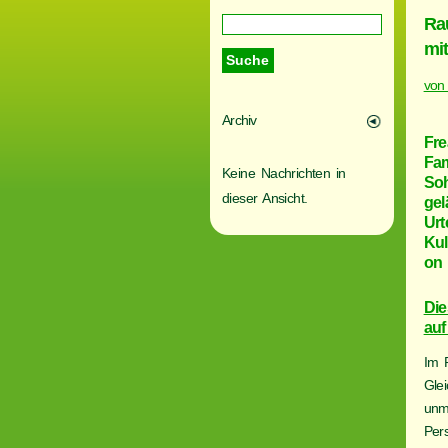
Ra
mi
von
Archiv
Fre
Fam
Keine Nachrichten in
Soh
dieser Ansicht.
gel
Urt
Kul
on 
Die
auf
Im 
Glei
unmi
Per