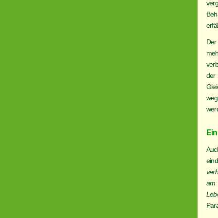
verg
Beh
erfä
Der
meh
verb
der
Gle
weg
wer
Ein
Auc
ein
ver
am 
Leb
Par