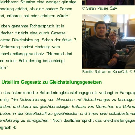
leichbaren Situation eine weniger günstige
andlung erfährt, als eine andere Person
© Stefan Pauser, ÖZIV
hrt, erfahren hat oder erfahren würde."
 oben genannte Richterspruch ist in
rfacher Hinsicht eine durch Gesetze
otene Diskriminierung. Schon der Artikel 7
 Verfassung spricht eindeutig vom
ichbehandlungsgrundsatz: "Niemand darf
en seiner Behinderung benachteiligt
den."
Familie Salman im KulturCafe © 
 Urteil im Gegesatz zu Gleichstellungsgesetzen
h das österreichische Behindertengleichstellungsgesetz verlangt in Paragra
deutig,
"die Diskriminierung von Menschen mit Behinderungen zu beseitige
hindern und damit die gleichberechtigte Teilhabe von Menschen mit Behin
Leben in der Gesellschaft zu gewährleisten und ihnen eine selbstbestimm
ensführung zu ermöglichen."
Noch deutlicher spricht das Gleichstellungsges
agraph 4: