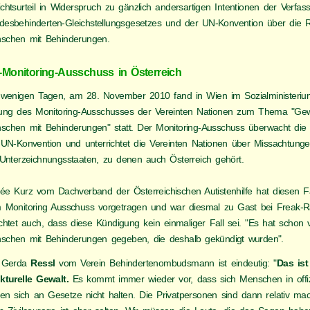
chtsurteil in Widerspruch zu gänzlich andersartigen Intentionen der Verfas
desbehinderten-Gleichstellungsgesetzes und der UN-Konvention über die 
schen mit Behinderungen.
Monitoring-Ausschuss in Österreich
 wenigen Tagen, am 28. November 2010 fand in Wien im Sozialministeriu
zung des Monitoring-Ausschusses der Vereinten Nationen zum Thema "Gew
schen mit Behinderungen" statt. Der Monitoring-Ausschuss überwacht die 
 UN-Konvention und unterrichtet die Vereinten Nationen über Missachtung
 Unterzeichnungsstaaten, zu denen auch Österreich gehört.
ée Kurz vom Dachverband der Österreichischen Autistenhilfe hat diesen Fa
 Monitoring Ausschuss vorgetragen und war diesmal zu Gast bei Freak-Ra
chtet auch, dass diese Kündigung kein einmaliger Fall sei. "Es hat schon v
schen mit Behinderungen gegeben, die deshalb gekündigt wurden".
 Gerda
Ressl
vom Verein Behindertenombudsmann ist eindeutig: "
Das ist
ukturelle Gewalt.
Es kommt immer wieder vor, dass sich Menschen in offiz
len sich an Gesetze nicht halten. Die Privatpersonen sind dann relativ mac