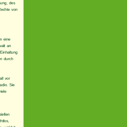
sung, des
Rechte von
m eine
alt an
Einhaltung
en durch
ll vor
dio. Sie
iele
iellen
htlos,