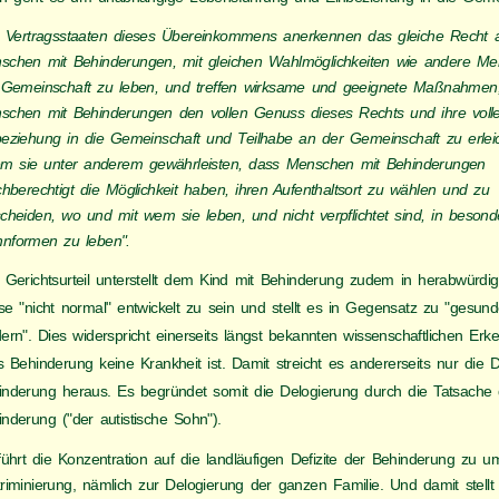
e Vertragsstaaten dieses Übereinkommens anerkennen das gleiche Recht a
schen mit Behinderungen, mit gleichen Wahlmöglichkeiten wie andere Me
 Gemeinschaft zu leben, und treffen wirksame und geeignete Maßnahmen
schen mit Behinderungen den vollen Genuss dieses Rechts und ihre voll
beziehung in die Gemeinschaft und Teilhabe an der Gemeinschaft zu erleic
em sie unter anderem gewährleisten, dass Menschen mit Behinderungen
chberechtigt die Möglichkeit haben, ihren Aufenthaltsort zu wählen und zu
scheiden, wo und mit wem sie leben, und nicht verpflichtet sind, in beson
nformen zu leben".
 Gerichtsurteil unterstellt dem Kind mit Behinderung zudem in herabwürdi
se "nicht normal" entwickelt zu sein und stellt es in Gegensatz zu "gesun
ern". Dies widerspricht einerseits längst bekannten wissenschaftlichen Erke
 Behinderung keine Krankheit ist. Damit streicht es andererseits nur die De
inderung heraus. Es begründet somit die Delogierung durch die Tatsache 
nderung ("der autistische Sohn").
führt die Konzentration auf die landläufigen Defizite der Behinderung zu 
riminierung, nämlich zur Delogierung der ganzen Familie. Und damit stellt