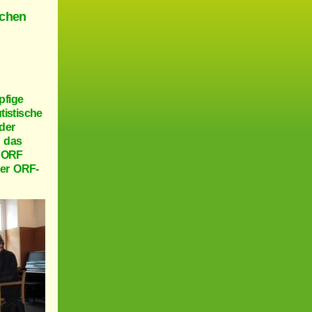
schen
pfige
tistische
der
o das
s ORF
ter ORF-