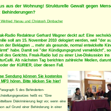
us aus der Wohnung! Strukturelle Gewalt gegen Men
t Behinderungen?
 Winfried Hanau und Christoph Dirnbacher
ak-Radio Redakteur Gerhard Wagner deckt auf: Eine sechskö
ilie soll am 15. November 2010 delogiert werden, weil "der au
n der Beklagten ... mehr als gesunde, normal entwickelte Kin
ärmt" habe. Damit sei "der Kündigungsgrund verwirklicht", s
eil des Gerichts. Freak-Radio lud zu einer Live-Diskussion in
turCafé. Ab nächsten Tag berichten zahlreiche Medien, darun
oder der KURIER, über diesen Fall.
se Sendung können Sie kostenlos
 MP3 hören. Bitte klicken Sie hier!
Paragraph 5 des Behinderten-
chstellungsgesetzes heißt es: "Eine
ttelbare Diskriminierung liegt vor, wenn eine
son auf Grund einer Behinderung in einer