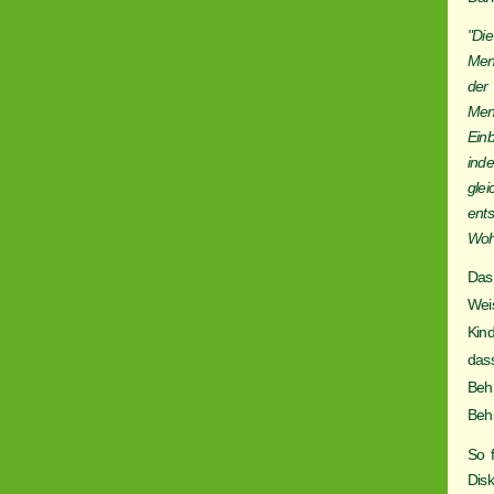
"Di
Men
der
Men
Ein
ind
glei
ent
Woh
Das
Wei
Kind
dass
Beh
Behi
So 
Disk