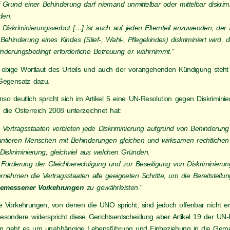
 Grund einer Behinderung darf niemand unmittelbar oder mittelbar diskrimi
den.
 Diskriminierungsverbot […] ist auch auf jeden Elternteil anzuwenden, der
Behinderung eines Kindes (Stief-, Wahl-, Pflegekindes) diskriminiert wird, 
inderungsbedingt erforderliche Betreuung er wahrnimmt."
 obige Wortlaut des Urteils und auch der vorangehenden Kündigung steht j
Gegensatz dazu.
so deutlich spricht sich im Artikel 5 eine UN-Resolution gegen Diskrimini
 die Österreich 2008 unterzeichnet hat:
e Vertragsstaaten verbieten jede Diskriminierung aufgrund von Behinderun
antieren Menschen mit Behinderungen gleichen und wirksamen rechtlichen
Diskriminierung, gleichviel aus welchen Gründen.
 Förderung der Gleichberechtigung und zur Beseitigung von Diskriminierun
rnehmen die Vertragsstaaten alle geeigneten Schritte, um die Bereitstellun
emessener Vorkehrungen
zu gewährleisten."
e Vorkehrungen, von denen die UNO spricht, sind jedoch offenbar nicht er
besondere widerspricht diese Gerichtsentscheidung aber Artikel 19 der UN-
in geht es um unabhängige Lebensführung und Einbeziehung in die Gemei