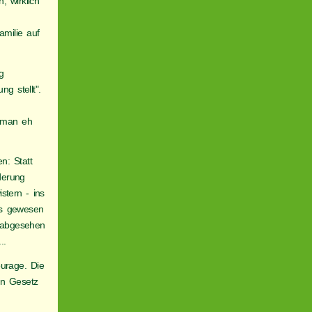
, wirklich
amilie auf
g
g stellt".
s man eh
n: Statt
derung
tern - ins
ls gewesen
z abgesehen
..
ourage. Die
in Gesetz