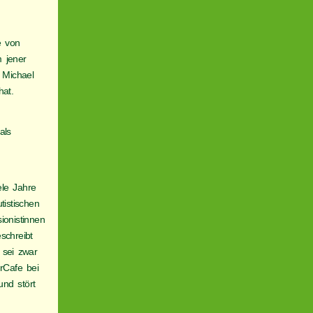
e von
 jener
 Michael
at.
als
m
le Jahre
tistischen
ionistinnen
schreibt
 sei zwar
urCafe bei
und stört