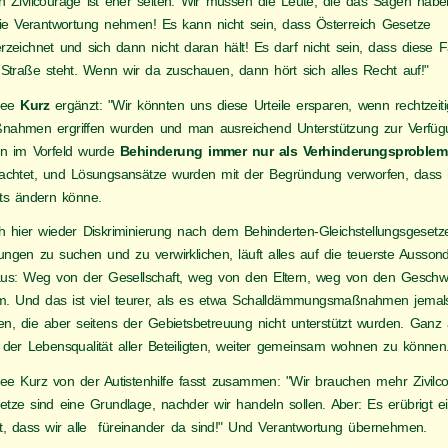
n Zivilcourage ist eher selten. Wir müssen die Leute, die das Sagen haben
die Verantwortung nehmen! Es kann nicht sein, dass Österreich Gesetze
rzeichnet und sich dann nicht daran hält! Es darf nicht sein, dass diese F
 Straße steht. Wenn wir da zuschauen, dann hört sich alles Recht auf!"
nee
Kurz
ergänzt: "Wir könnten uns diese Urteile ersparen, wenn rechtzeiti
nahmen ergriffen wurden und man ausreichend Unterstützung zur Verfügun
n im Vorfeld wurde
Behinderung immer nur als Verhinderungsproblem
rachtet, und Lösungsansätze wurden mit der Begründung verworfen, das
hts ändern könne.
h hier wieder Diskriminierung nach dem Behinderten-Gleichstellungsgesetze
ungen zu suchen und zu verwirklichen, läuft alles auf die teuerste Ausson
aus: Weg von der Gesellschaft, weg von den Eltern, weg von den Geschwis
m. Und das ist viel teurer, als es etwa Schalldämmungsmaßnahmen jema
en, die aber seitens der Gebietsbetreuung nicht unterstützt wurden. Gan
 der Lebensqualität aller Beteiligten, weiter gemeinsam wohnen zu können.
ee Kurz von der Autistenhilfe fasst zusammen: "Wir brauchen mehr Zivilc
etze sind eine Grundlage, nachder wir handeln sollen. Aber: Es erübrigt e
ht, dass wir alle füreinander da sind!" Und Verantwortung übernehmen.