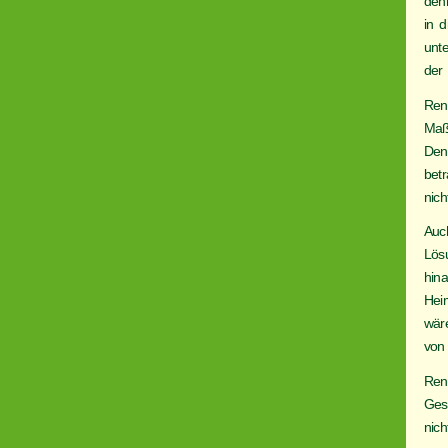
den
in 
unte
der
Re
Maß
Den
bet
nic
Auc
Lös
hin
Hei
wär
von
Ren
Ges
nic