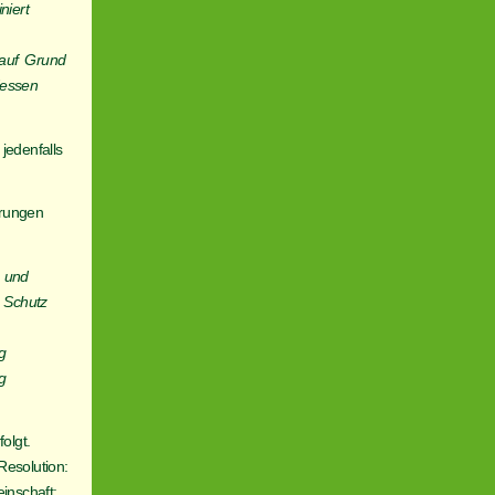
niert
 auf Grund
dessen
edenfalls
erungen
g und
 Schutz
g
g
folgt.
Resolution:
nschaft: