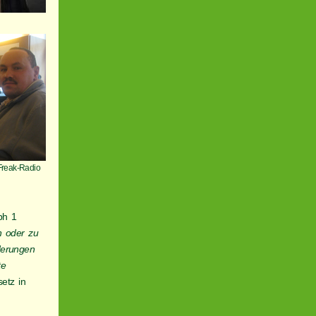
Freak-Radio
ph 1
n oder zu
derungen
te
etz in