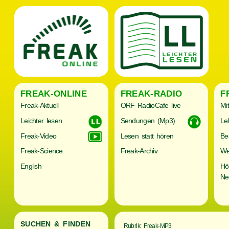
FREAK-ONLINE
FREAK-RADIO
F
Freak-Aktuell
ORF RadioCafe live
Mi
Leichter lesen
Sendungen (Mp3)
Le
Freak-Video
Lesen statt hören
Be
Freak-Science
Freak-Archiv
We
English
Hö
Ne
SUCHEN & FINDEN
Rubrik: Freak-MP3