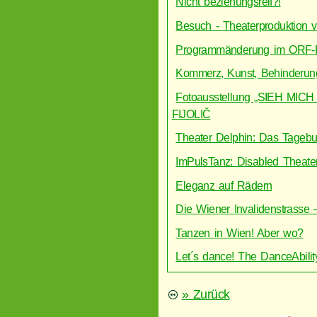
Nicht beziehungsreif?!
Besuch - Theaterproduktion 
Programmänderung im ORF-R
Kommerz, Kunst, Behinderun
Fotoausstellung „SIEH M
FIJOLIČ
Theater Delphin: Das Tageb
ImPulsTanz: Disabled Theate
Eleganz auf Rädern
Die Wiener Invalidenstrasse
Tanzen in Wien! Aber wo?
Let´s dance! The DanceAbili
» Zurück