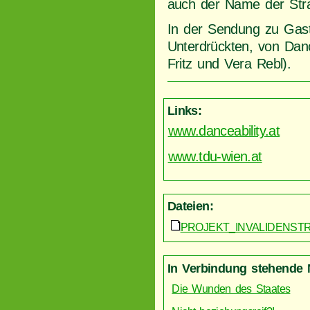
auch der Name der Straß
In der Sendung zu Gast
Unterdrückten, von Danc
Fritz und Vera Rebl).
Links:
www.danceability.at
www.tdu-wien.at
Dateien:
PROJEKT_INVALIDENSTR
In Verbindung stehende 
Die Wunden des Staates