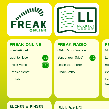
FREAK-ONLINE
FREAK-RADIO
F
Freak-Aktuell
ORF RadioCafe live
Mi
Leichter lesen
Sendungen (Mp3)
Le
Freak-Video
Lesen statt hören
Be
Freak-Science
Freak-Archiv
We
English
Hö
Ne
SUCHEN & FINDEN
Rubrik: Freak-MP3