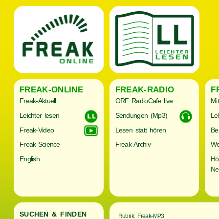
FREAK-ONLINE
FREAK-RADIO
F
Freak-Aktuell
ORF RadioCafe live
Mi
Leichter lesen
Sendungen (Mp3)
Le
Freak-Video
Lesen statt hören
Be
Freak-Science
Freak-Archiv
We
English
Hö
Ne
SUCHEN & FINDEN
Rubrik: Freak-MP3