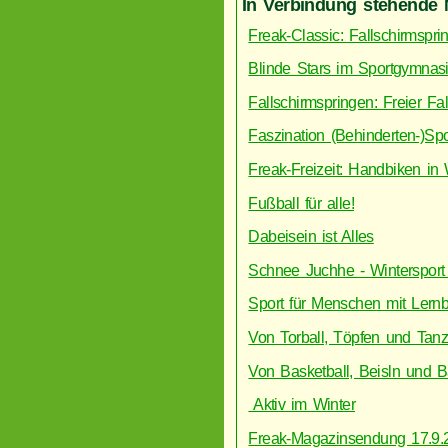
In Verbindung stehende 
Freak-Classic: Fallschirmspr
Blinde Stars im Sportgymnas
Fallschirmspringen: Freier Fal
Faszination (Behinderten-)S
Freak-Freizeit: Handbiken in
Fußball für alle!
Dabeisein ist Alles
Schnee Juchhe - Wintersport
Sport für Menschen mit Lern
Von Torball, Töpfen und Tan
Von Basketball, Beisln und B
Aktiv im Winter
Freak-Magazinsendung 17.9.