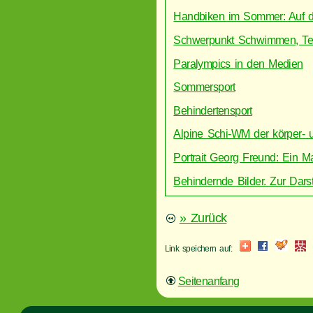
Handbiken im Sommer: Auf d
Schwerpunkt Schwimmen, Tei
Paralympics in den Medien
Sommersport
Behindertensport
Alpine Schi-WM der körper- u
Portrait Georg Freund: Ein 
Behindernde Bilder. Zur Dars
» Zurück
Link speichern auf:
Seitenanfang