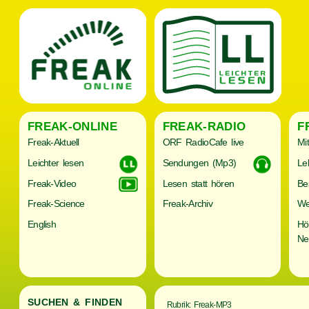
FREAK-ONLINE
FREAK-RADIO
F
Freak-Aktuell
ORF RadioCafe live
Mi
Leichter lesen
Sendungen (Mp3)
Le
Freak-Video
Lesen statt hören
Be
Freak-Science
Freak-Archiv
We
English
Hö
Ne
SUCHEN & FINDEN
Rubrik: Freak-MP3