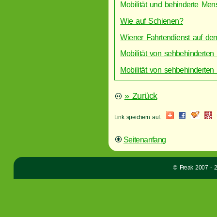
Mobilität und behinderte Men
Wie auf Schienen?
Wiener Fahrtendienst auf de
Mobilität von sehbehinderte
Mobilität von sehbehinderte
» Zurück
Link speichern auf:
Seitenanfang
© Freak 2007 - 