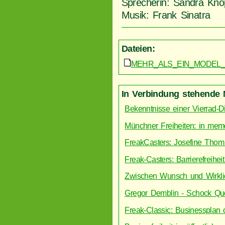
Sprecherin: Sandra Kn
Musik: Frank Sinatra
Dateien:
MEHR_ALS_EIN_MODEL_
In Verbindung stehende 
Bekenntnisse einer Vierrad-D
Münchner Freiheiten: in mem
FreakCasters: Josefine Thom
Freak-Casters: Barrierefreihei
Zwischen Wunsch und Wirklichk
Gregor Demblin - Schock Que
Freak-Classic: Businessplan 