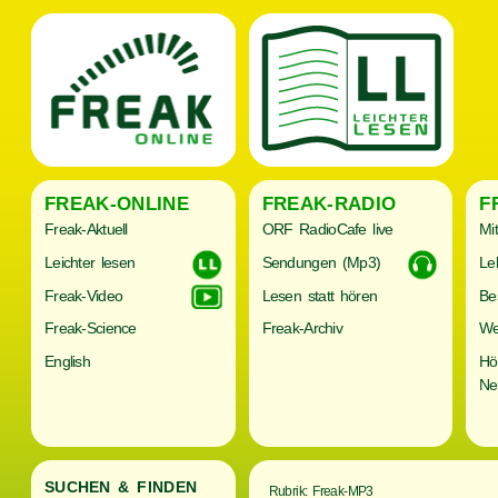
FREAK-ONLINE
FREAK-RADIO
F
Freak-Aktuell
ORF RadioCafe live
Mi
Leichter lesen
Sendungen (Mp3)
Le
Freak-Video
Lesen statt hören
Be
Freak-Science
Freak-Archiv
We
English
Hö
Ne
SUCHEN & FINDEN
Rubrik: Freak-MP3