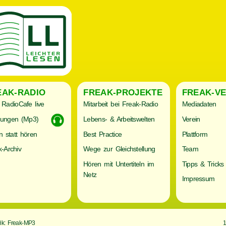
EAK-RADIO
FREAK-PROJEKTE
FREAK-VE
RadioCafe live
Mitarbeit bei Freak-Radio
Mediadaten
ungen (Mp3)
Lebens- & Arbeitswelten
Verein
n statt hören
Best Practice
Plattform
-Archiv
Wege zur Gleichstellung
Team
Hören mit Untertiteln im
Tipps & Tricks
Netz
Impressum
ik: Freak-MP3
1