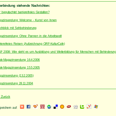
Verbindung stehende Nachrichten:
 begutachtet barrierefreies Gestalten?
azinsendung: Welcome - Kunst von Innen
chblick mit Sehbehinderung
azinsendung: Ohne Pannen in die Arbeitswelt
rierefreies Reisen (Aufzeichnung ORF-KulturCafe)
t³ 2008: Wie steht es um Ausbildung und Weiterbildung für Menschen mit Behinderun
ak-Magazinsendung 16.4.2006
ak-Magazinsendung 15.5.2005
azinsendung (13.2.2005)
azinsendung 28.11.2004
 Zurück
speichern auf: