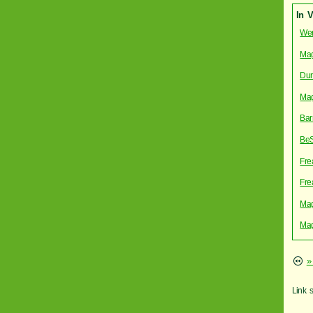
In 
Wer
Mag
Dur
Mag
Bar
BeS
Fre
Fre
Mag
Mag
»
Link 