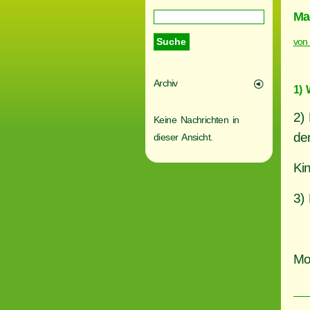
Ma
von
Archiv
1) 
2)
Keine Nachrichten in
de
dieser Ansicht.
Ki
3)
Mo