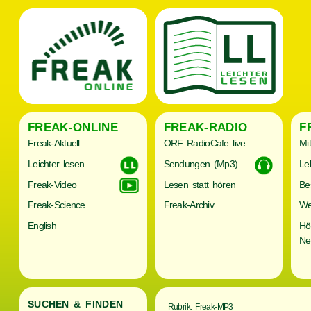
FREAK-ONLINE
FREAK-RADIO
F
Freak-Aktuell
ORF RadioCafe live
Mi
Leichter lesen
Sendungen (Mp3)
Le
Freak-Video
Lesen statt hören
Be
Freak-Science
Freak-Archiv
We
English
Hö
Ne
SUCHEN & FINDEN
Rubrik: Freak-MP3