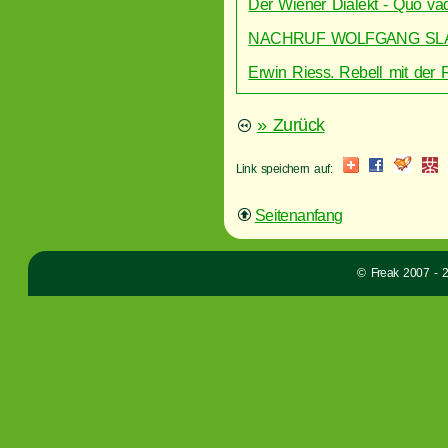
Der Wiener Dialekt - Quo va
NACHRUF WOLFGANG SL
Erwin Riess. Rebell mit der 
» Zurück
Link speichern auf:
Seitenanfang
© Freak 2007 - 