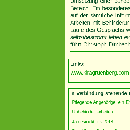
Umsetzung einer bundes
Bereich. Ein besonderes
auf der sämtliche Info
Arbeiten mit Behinderu
Laufe des Gesprächs wi
selbstbestimmt leben
eig
führt Christoph Dirnbach
Links:
www.kiragruenberg.com
In Verbindung stehende 
Pflegende Angehörige: ein Eh
Unbehindert arbeiten
Jahresrückblick 2018