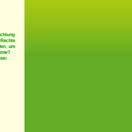
ichtung
 Rechte
den, um
emie?
ein