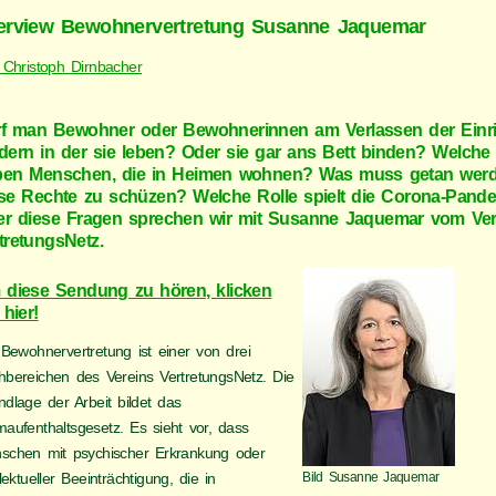
terview Bewohnervertretung Susanne Jaquemar
 Christoph Dirnbacher
f man Bewohner oder Bewohnerinnen am Verlassen der Einr
dern in der sie leben? Oder sie gar ans Bett binden? Welche
ben Menschen, die in Heimen wohnen? Was muss getan wer
se Rechte zu schüzen? Welche Rolle spielt die Corona-Pand
r diese Fragen sprechen wir mit Susanne Jaquemar vom Ver
tretungsNetz.
diese Sendung zu hören, klicken
 hier!
 Bewohnervertretung ist einer von drei
hbereichen des Vereins VertretungsNetz. Die
dlage der Arbeit bildet das
aufenthaltsgesetz. Es sieht vor, dass
schen mit psychischer Erkrankung oder
llektueller Beeinträchtigung, die in
Bild Susanne Jaquemar