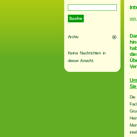
In
von
Dar
Archiv
hin
ha
Keine Nachrichten in
die
Übe
dieser Ansicht.
Ver
Um 
Sie
Die
Fac
Grun
Heim
Men
inte