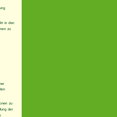
tung
Ort in den
nnen zu
her
rden
ionen zu
fung der
n