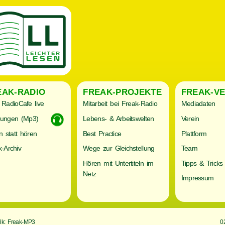
EAK-RADIO
FREAK-PROJEKTE
FREAK-VE
RadioCafe live
Mitarbeit bei Freak-Radio
Mediadaten
ungen (Mp3)
Lebens- & Arbeitswelten
Verein
n statt hören
Best Practice
Plattform
-Archiv
Wege zur Gleichstellung
Team
Hören mit Untertiteln im
Tipps & Tricks
Netz
Impressum
ik: Freak-MP3
0