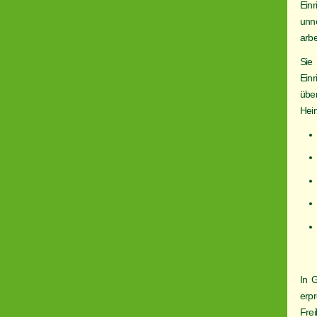
Ein
unn
arbe
Sie 
Ein
übe
Hei
In G
erp
Frei