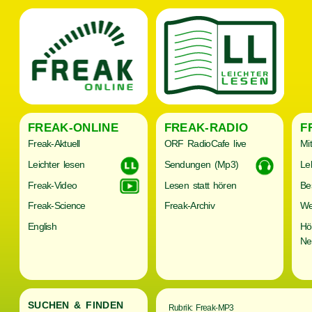
FREAK-ONLINE
FREAK-RADIO
F
Freak-Aktuell
ORF RadioCafe live
Mi
Leichter lesen
Sendungen (Mp3)
Le
Freak-Video
Lesen statt hören
Be
Freak-Science
Freak-Archiv
We
English
Hö
Ne
SUCHEN & FINDEN
Rubrik: Freak-MP3