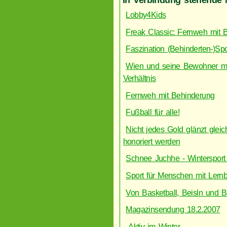
Lobby4Kids
Freak Classic: Fernweh mit 
Faszination (Behinderten-)S
Wien und seine Bewohner mit
Verhältnis
Fernweh mit Behinderung
Fußball für alle!
Nicht jedes Gold glänzt gleic
honoriert werden
Schnee Juchhe - Wintersport
Sport für Menschen mit Lern
Von Basketball, Beisln und B
Magazinsendung 18.2.2007
Aktiv im Winter