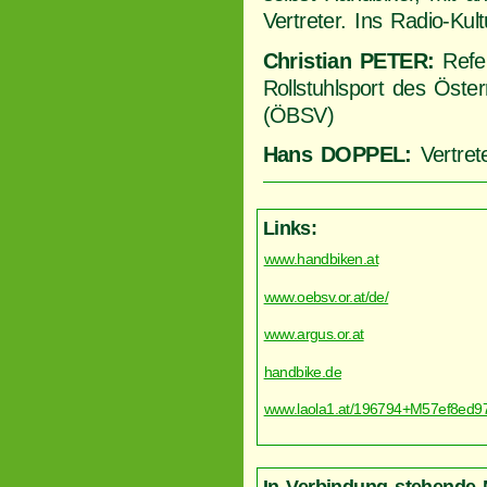
Vertreter. Ins Radio-Ku
Christian PETER:
Refer
Rollstuhlsport des Öste
(ÖBSV)
Hans DOPPEL:
Vertret
Links:
www.handbiken.at
www.oebsv.or.at/de/
www.argus.or.at
handbike.de
www.laola1.at/196794+M57ef8ed97
In Verbindung stehende 