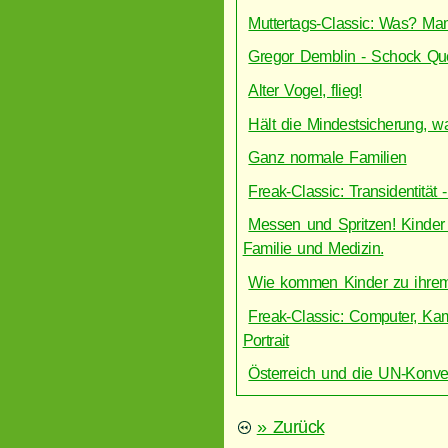
Muttertags-Classic: Was? Ma
Gregor Demblin - Schock Que
Alter Vogel, flieg!
Hält die Mindestsicherung, wa
Ganz normale Familien
Freak-Classic: Transidentität
Messen und Spritzen! Kinder 
Familie und Medizin.
Wie kommen Kinder zu ihre
Freak-Classic: Computer, Ka
Portrait
Österreich und die UN-Konve
» Zurück