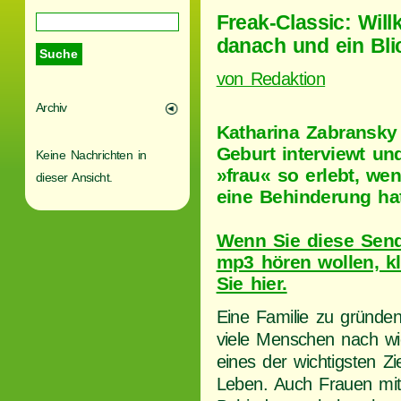
Freak-Classic: Wil
danach und ein Blic
von Redaktion
Archiv
Katharina Zabransky
Geburt interviewt un
Keine Nachrichten in
»frau« so erlebt, wen
dieser Ansicht.
eine Behinderung hat
Wenn Sie diese Sen
mp3 hören wollen, k
Sie hier.
Eine Familie zu gründen 
viele Menschen nach wi
eines der wichtigsten Zi
Leben. Auch Frauen mi