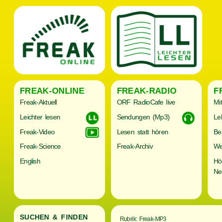
FREAK-ONLINE
FREAK-RADIO
F
Freak-Aktuell
ORF RadioCafe live
Mi
Leichter lesen
Sendungen (Mp3)
Le
Freak-Video
Lesen statt hören
Be
Freak-Science
Freak-Archiv
We
English
Hö
Ne
SUCHEN & FINDEN
Rubrik: Freak-MP3