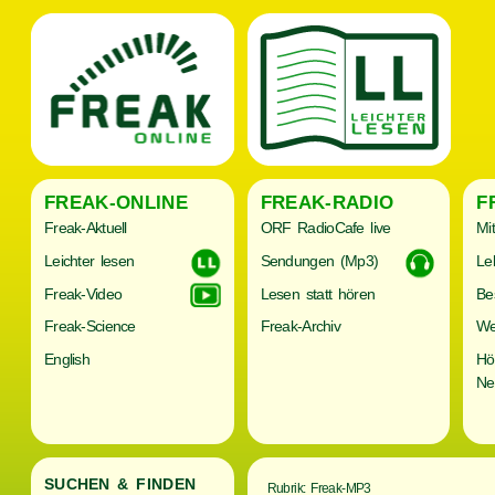
FREAK-ONLINE
FREAK-RADIO
F
Freak-Aktuell
ORF RadioCafe live
Mi
Leichter lesen
Sendungen (Mp3)
Le
Freak-Video
Lesen statt hören
Be
Freak-Science
Freak-Archiv
We
English
Hö
Ne
SUCHEN & FINDEN
Rubrik: Freak-MP3