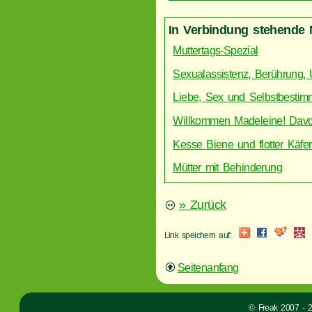
In Verbindung stehende 
Muttertags-Spezial
Sexualassistenz, Berührung
Liebe, Sex und Selbstbestim
Willkommen Madeleine! Davor
Kesse Biene und flotter Käfe
Mütter mit Behinderung
» Zurück
Link speichern auf:
Seitenanfang
© Freak 2007 - 