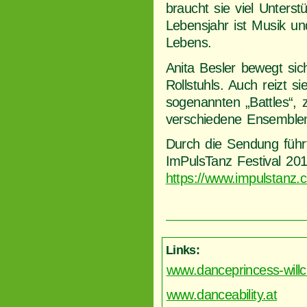
braucht sie viel Unterst
Lebensjahr ist Musik und
Lebens.
Anita Besler bewegt si
Rollstuhls. Auch reizt 
sogenannten „Battles“,
verschiedene Ensemblemit
Durch die Sendung führ
ImPulsTanz Festival 201
https://www.impulstanz.
Links:
www.danceprincess-willch
www.danceability.at