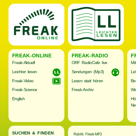
FREAK-ONLINE
FREAK-RADIO
F
Freak-Aktuell
ORF RadioCafe live
Mi
Leichter lesen
Sendungen (Mp3)
Le
Freak-Video
Lesen statt hören
Be
Freak-Science
Freak-Archiv
We
English
Hö
Ne
SUCHEN & FINDEN
Rubrik: Freak-MP3