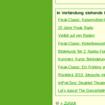
In Verbindung stehende 
Freak-Classic: Kaisermühlen-
20 Jahre Freak Radio
Vielfalt auf vier Rädern
Freak-Classic: Körperbewuss
Bilderkunst Teil 2: Nastija Fjo
Kommerz, Kunst, Behinderun
Freak-Classic: Ein Frühling vo
Rückblick 2013: Jobsuche mi
ImPulsTanz: Disabled Theate
Let´s dance! The DanceAbili
» Zurück