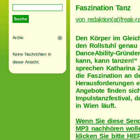
Faszination Tanz
von redaktion(at)freak-ra
Den Körper im Gleic
Archiv
den Rollstuhl genau
DanceAbility-Gründer
Keine Nachrichten in
kann, kann tanzen!“ 
dieser Ansicht.
sprechen Katharina 
die Faszination an 
Herausforderungen ei
Angebote finden sic
Impulstanzfestival, 
in Wien läuft.
Wenn Sie diese Sen
MP3 nachhören woll
klicken Sie bitte HIE