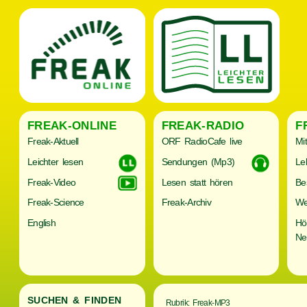
FREAK-ONLINE
FREAK-RADIO
F
Freak-Aktuell
ORF RadioCafe live
Mi
Leichter lesen
Sendungen (Mp3)
Le
Freak-Video
Lesen statt hören
Be
Freak-Science
Freak-Archiv
We
English
Hö
Ne
SUCHEN & FINDEN
Rubrik: Freak-MP3