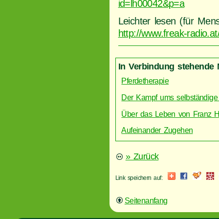
id=lh00042&p=a
Leichter lesen (für Men
http://www.freak-radio.at
In Verbindung stehende 
Pferdetherapie
Der Kampf ums selbständige
Über das Leben von Franz 
Aufeinander Zugehen
» Zurück
Link speichern auf:
Seitenanfang