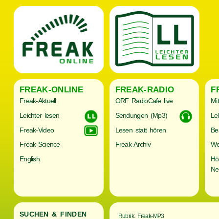
FREAK-ONLINE
FREAK-RADIO
F
Freak-Aktuell
ORF RadioCafe live
Mi
Leichter lesen
Sendungen (Mp3)
Le
Freak-Video
Lesen statt hören
Be
Freak-Science
Freak-Archiv
We
English
Hö
Ne
SUCHEN & FINDEN
Rubrik: Freak-MP3