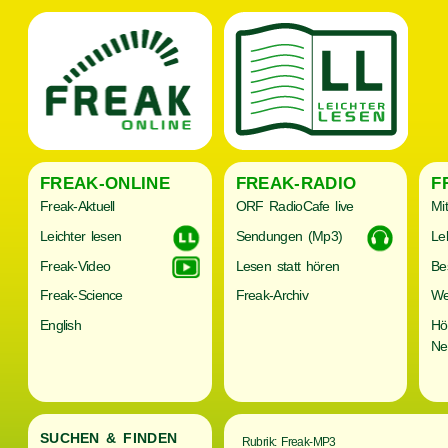
FREAK-ONLINE
FREAK-RADIO
F
Freak-Aktuell
ORF RadioCafe live
Mi
Leichter lesen
Sendungen (Mp3)
Le
Freak-Video
Lesen statt hören
Be
Freak-Science
Freak-Archiv
We
English
Hö
Ne
SUCHEN & FINDEN
Rubrik: Freak-MP3