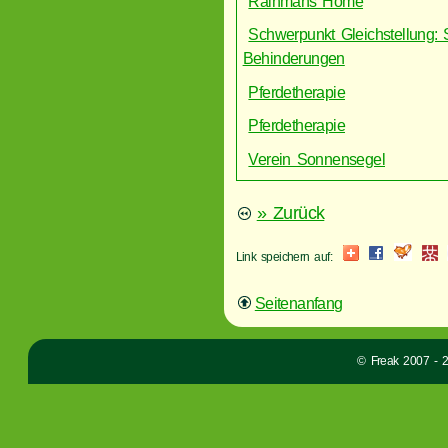
Rainmans Home
Schwerpunkt Gleichstellung:
Behinderungen
Pferdetherapie
Pferdetherapie
Verein Sonnensegel
» Zurück
Link speichern auf:
Seitenanfang
© Freak 2007 - 