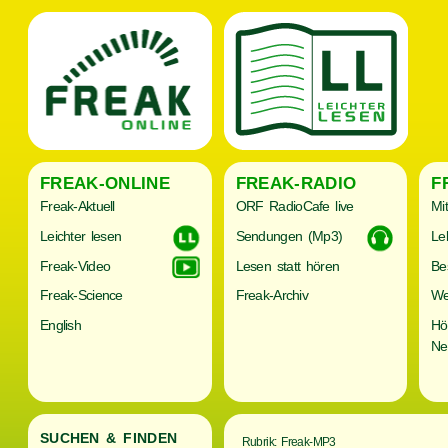
FREAK-ONLINE
FREAK-RADIO
F
Freak-Aktuell
ORF RadioCafe live
Mi
Leichter lesen
Sendungen (Mp3)
Le
Freak-Video
Lesen statt hören
Be
Freak-Science
Freak-Archiv
We
English
Hö
Ne
SUCHEN & FINDEN
Rubrik: Freak-MP3