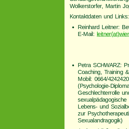
Wolkerstorfer, Martin Jo
Kontaktdaten und Links:
Reinhard Leitner: B
E-Mail:
leitner(at)wie
Petra SCHWARZ: Prax
Coaching, Training &
Mobil: 0664/4242420
(Psychologie-Diplom
Geschlechterrolle und
sexualpädagogische 
Lebens- und Sozialbe
zur Psychotherapeutin
Sexualandragogik)