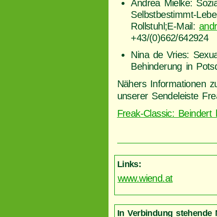
Andrea Mielke: Sozial
Selbstbestimmt-Lebe
Rollstuhl;E-Mail:
andr
+43/(0)662/642924
Nina de Vries: Sexua
Behinderung in Pot
Nähers Informationen z
unserer Sendeleiste Fre
Freak-Classic: Beindert 
Links:
www.wiend.at
In Verbindung stehende 