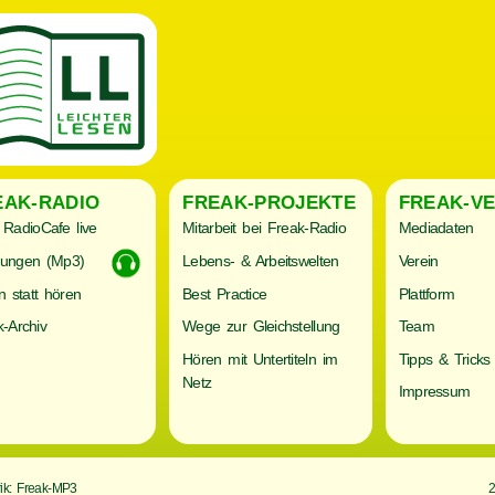
EAK-RADIO
FREAK-PROJEKTE
FREAK-VE
RadioCafe live
Mitarbeit bei Freak-Radio
Mediadaten
ungen (Mp3)
Lebens- & Arbeitswelten
Verein
n statt hören
Best Practice
Plattform
-Archiv
Wege zur Gleichstellung
Team
Hören mit Untertiteln im
Tipps & Tricks
Netz
Impressum
ik: Freak-MP3
2