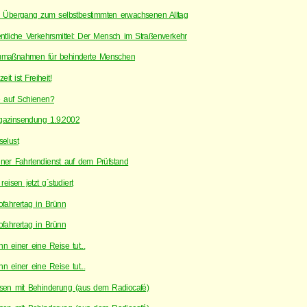
 Übergang zum selbstbestimmten erwachsenen Alltag
entliche Verkehrsmittel: Der Mensch im Straßenverkehr
maßnahmen für behinderte Menschen
zeit ist Freiheit!
 auf Schienen?
azinsendung 1.9.2002
selust
ner Fahrtendienst auf dem Prüfstand
reisen jetzt g´studiert
ofahrertag in Brünn
ofahrertag in Brünn
n einer eine Reise tut...
n einer eine Reise tut...
sen mit Behinderung (aus dem Radiocafé)