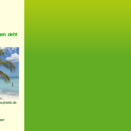
en zieht
.pixelio.de
ber