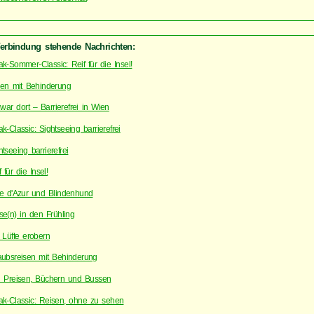
Verbindung stehende Nachrichten:
ak-Sommer-Classic: Reif für die Insel!
ien mit Behinderung
 war dort – Barrierefrei in Wien
ak-Classic: Sightseeing barrierefrei
htseeing barrierefrei
 für die Insel!
e d'Azur und Blindenhund
se(n) in den Frühling
 Lüfte erobern
aubsreisen mit Behinderung
 Preisen, Büchern und Bussen
ak-Classic: Reisen, ohne zu sehen