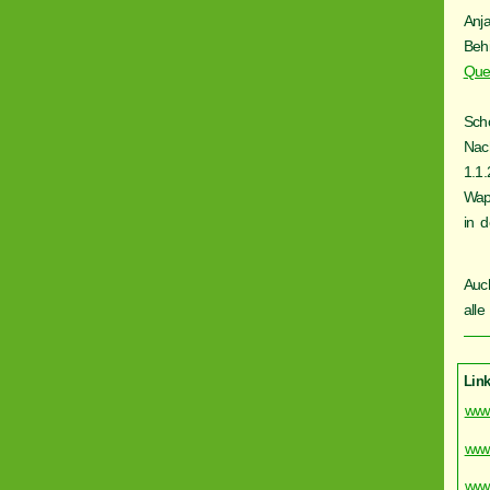
Anj
Beh
Que
Sch
Nac
1.1
Wap
in 
Auch
all
Link
www.
www
www.