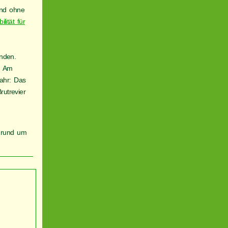
und ohne
lität für
nden.
: Am
ahr: Das
rutrevier
n rund um