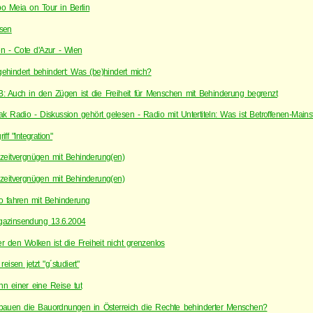
o Meia on Tour in Berlin
sen
n - Cote d'Azur - Wien
ehindert behindert: Was (be)hindert mich?
: Auch in den Zügen ist die Freiheit für Menschen mit Behinderung begrenzt
ak Radio - Diskussion gehört gelesen - Radio mit Untertiteln: Was ist Betroffenen-Main
iff "Integration"
izeitvergnügen mit Behinderung(en)
izeitvergnügen mit Behinderung(en)
o fahren mit Behinderung
azinsendung 13.6.2004
r den Wolken ist die Freiheit nicht grenzenlos
reisen jetzt "g´studiert"
n einer eine Reise tut
bauen die Bauordnungen in Österreich die Rechte behinderter Menschen?