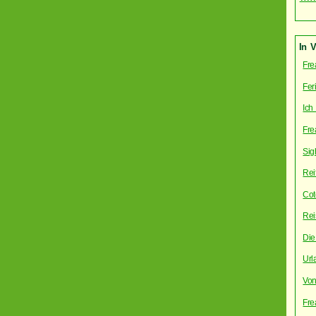
In 
Fre
Fer
Ich
Fre
Sig
Reif
Cot
Rei
Die
Url
Von
Fre