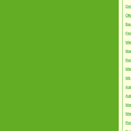
Der
Öff
Bau
Frei
Wie
Mag
Rei
Wie
Wir 
Aut
Aut
Wen
Wen
Rei