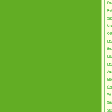
Pep
Rei
Wie
Ung
ÖBB
Fre
Begr
Fre
Fre
Aut
Mag
Übe
Wir 
Wen
Ver