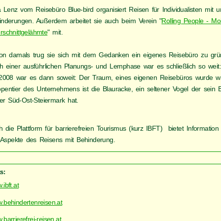
a Lenz vom Reisebüro Blue-bird organisiert Reisen für Individualisten mit 
inderungen. Außerdem arbeitet sie auch beim Verein "
Rolling People - Mobi
rschnittgelähmte
" mit.
on damals trug sie sich mit dem Gedanken ein eigenes Reisebüro zu grü
h einer ausführlichen Planungs- und Lernphase war es schließlich so weit
.2008 war es dann soweit: Der Traum, eines eigenen Reisebüros wurde w
pentier des Unternehmens ist die Blauracke, ein seltener Vogel der sein B
der Süd-Ost-Steiermark hat.
 die Plattform für barrierefreien Tourismus (kurz IBFT) bietet Informatio
e Aspekte des Reisens mit Behinderung.
s:
ibft.at
.behindertenreisen.at
barrierefrei-reisen.at