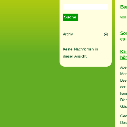
Ba
von
Som
Archiv
es 
Keine Nachrichten in
Kli
dieser Ansicht.
hö
Abe
Men
Bes
der
kan
Dies
Gäs
Geo
Des