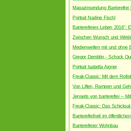
Magazinsendung Barrierefrei
Portrait Nadine Fischl
Barrierefreies Leben 2016": 
Zwischen Wunsch und Wirklichk
Medienwelten mit und ohne 
Gregor Demblin - Schock Que
Portrait Isabella Aigner
Freak-Classic: Mit dem Rolls
Von Liften, Rampen und Gehst
Jenseits von barrierefrei – M
Freak-Classic: Das Schicksal 
Barrierefreiheit im öffentlich
Barrierefreier Wohnbau