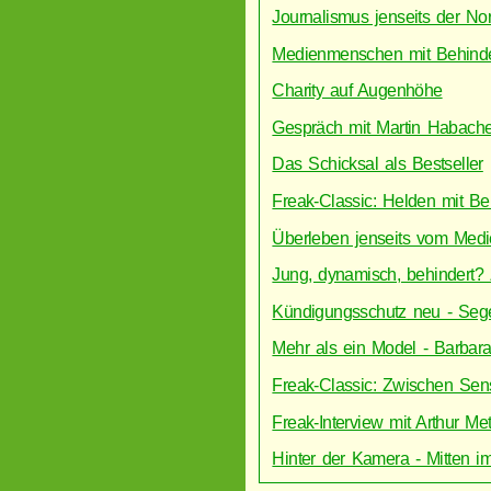
Journalismus jenseits der Nor
Medienmenschen mit Behind
Charity auf Augenhöhe
Gespräch mit Martin Habache
Das Schicksal als Bestseller
Freak-Classic: Helden mit B
Überleben jenseits vom Med
Jung, dynamisch, behindert? 
Kündigungsschutz neu - Seg
Mehr als ein Model - Barbara
Freak-Classic: Zwischen Sens
Freak-Interview mit Arthur Mett
Hinter der Kamera - Mitten i