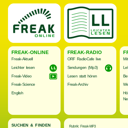
FREAK-ONLINE
FREAK-RADIO
F
Freak-Aktuell
ORF RadioCafe live
Mi
Leichter lesen
Sendungen (Mp3)
Le
Freak-Video
Lesen statt hören
Be
Freak-Science
Freak-Archiv
We
English
Hö
Ne
SUCHEN & FINDEN
Rubrik: Freak-MP3