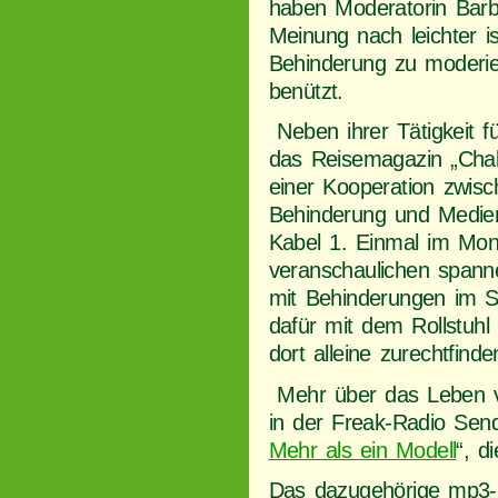
haben Moderatorin Barb
Meinung nach leichter i
Behinderung zu moderie
benützt.
Neben ihrer Tätigkeit f
das Reisemagazin „Chal
einer Kooperation zwisc
Behinderung und Medie
Kabel 1. Einmal im Mo
veranschaulichen span
mit Behinderungen im S
dafür mit dem Rollstuh
dort alleine zurechtfinde
Mehr über das Leben v
in der Freak-Radio Send
Mehr als ein Modell
“, d
Das dazugehörige mp3-F