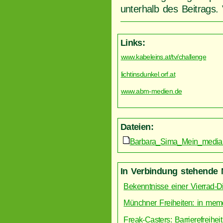
unterhalb des Beitrags.
Links:
www.kabeleins.at/tv/challenge
lichtinsdunkel.orf.at
www.abm-medien.de
Dateien:
Barbara_Sima_Mein_media
In Verbindung stehende 
Bekenntnisse einer Vierrad-D
Münchner Freiheiten: in mem
Freak-Casters: Barrierefreihei