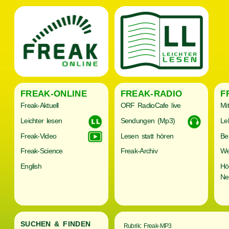
FREAK-ONLINE
FREAK-RADIO
F
Freak-Aktuell
ORF RadioCafe live
Mi
Leichter lesen
Sendungen (Mp3)
Le
Freak-Video
Lesen statt hören
Be
Freak-Science
Freak-Archiv
We
English
Hö
Ne
SUCHEN & FINDEN
Rubrik: Freak-MP3