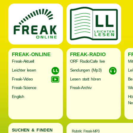
FREAK-ONLINE
FREAK-RADIO
F
Freak-Aktuell
ORF RadioCafe live
Mi
Leichter lesen
Sendungen (Mp3)
Le
Freak-Video
Lesen statt hören
Be
Freak-Science
Freak-Archiv
We
English
Hö
Ne
SUCHEN & FINDEN
Rubrik: Freak-MP3