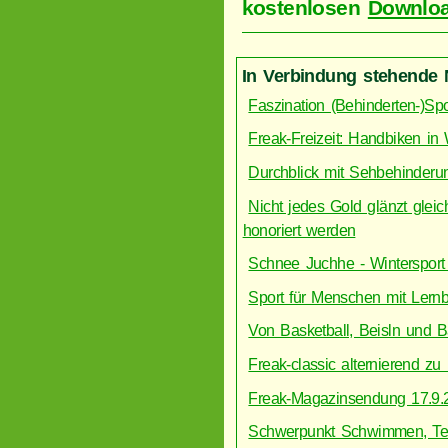
kostenlosen
Downloa
In Verbindung stehende 
Faszination (Behinderten-)S
Freak-Freizeit: Handbiken in
Durchblick mit Sehbehinderu
Nicht jedes Gold glänzt gleic
honoriert werden
Schnee Juchhe - Wintersport
Sport für Menschen mit Lern
Von Basketball, Beisln und B
Freak-classic alternierend z
Freak-Magazinsendung 17.9.
Schwerpunkt Schwimmen, Tei